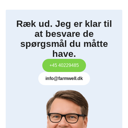
Ræk ud. Jeg er klar til
at besvare de
spørgsmål du måtte
have.
+45 40229485
info@farmwell.dk