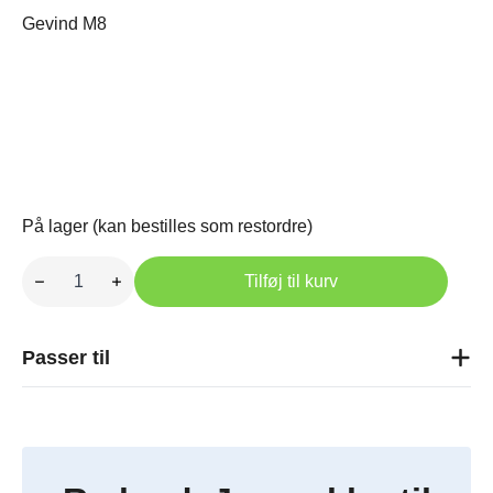
Gevind M8
På lager (kan bestilles som restordre)
Håndtag
for
Tilføj til kurv
hyd.
ventil
antal
Passer til