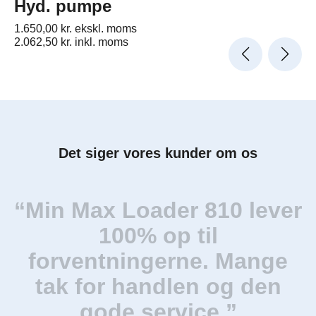
Hyd. pumpe
1.650,00
kr.
ekskl. moms
2.062,50
kr.
inkl. moms
Det siger vores kunder om os
“Min Max Loader 810 lever
100% op til
forventningerne. Mange
tak for handlen og den
gode service.”