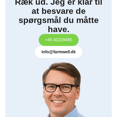
Ræk ud. Jeg er klar til
at besvare de
spørgsmål du måtte
have.
+45 40229485
info@farmwell.dk