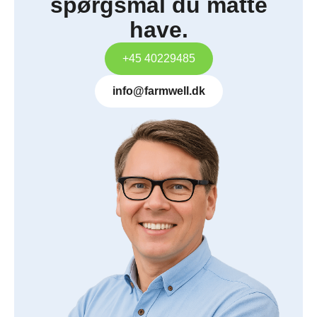
spørgsmål du måtte
have.
+45 40229485
info@farmwell.dk