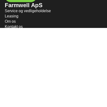
Farmwell ApS
Service og vedligeholdelse
Leasing
Om os
Kontakt os
Besøg os / Shoowroom
Sortiment
Maskiner
Have og park
Redskaber
ATV og UTV
Værksted
Reservedele
Praktisk
Handelsbetingelser
Levering