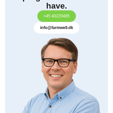
have.
+45 40229485
info@farmwell.dk