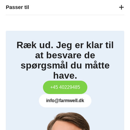
Passer til
Ræk ud. Jeg er klar til
at besvare de
spørgsmål du måtte
have.
+45 40229485
info@farmwell.dk