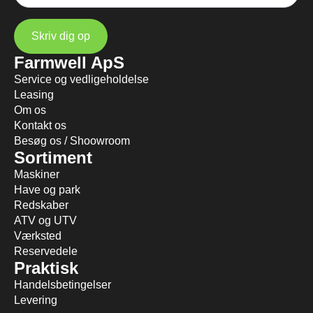
Skriv dig op
Farmwell ApS
Service og vedligeholdelse
Leasing
Om os
Kontakt os
Besøg os / Shoowroom
Sortiment
Maskiner
Have og park
Redskaber
ATV og UTV
Værksted
Reservedele
Praktisk
Handelsbetingelser
Levering