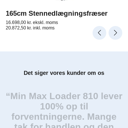
165cm Stennedlægningsfræser
16.698,00
kr.
ekskl. moms
20.872,50
kr.
inkl. moms
Det siger vores kunder om os
“Min Max Loader 810 lever
100% op til
forventningerne. Mange
tak for handlen og den