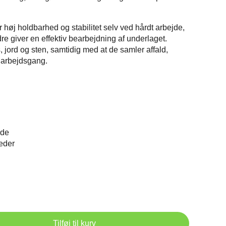
r høj holdbarhed og stabilitet selv ved hårdt arbejde,
dre giver en effektiv bearbejdning af underlaget.
 jord og sten, samtidig med at de samler affald,
 arbejdsgang.
jde
eder
Tilføj til kurv