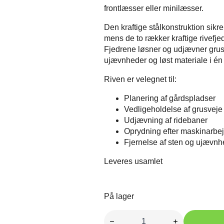
frontlæsser eller minilæsser.
Den kraftige stålkonstruktion sikre
mens de to rækker kraftige rivefje
Fjedrene løsner og udjævner grus,
ujævnheder og løst materiale i én
Riven er velegnet til:
Planering af gårdspladser
Vedligeholdelse af grusveje
Udjævning af ridebaner
Oprydning efter maskinarbe
Fjernelse af sten og ujævnh
Leveres usamlet
På lager
Rive
til