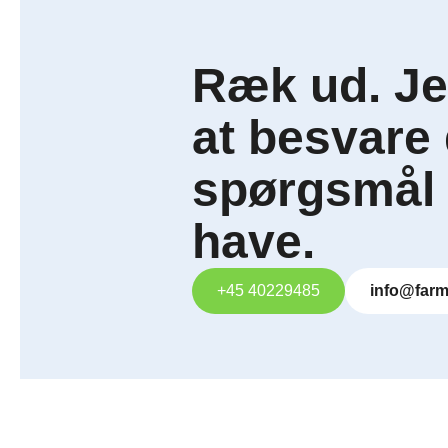
Ræk ud. Jeg
at besvare
spørgsmål 
have.
+45 40229485
info@farm