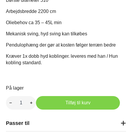
Børste diameter 510
Arbejdsbredde 2200 cm
Oliebehov ca 35 – 45L min
Mekanisk sving, hyd sving kan tilkøbes
Pendulophæng der gør at kosten følger terræn bedre
Kræver 1x dobb hyd koblinger. leveres med han / Hun
kobling standard.
På lager
220cm
Kost
Tilføj til kurv
til
minilæsser
antal
Passer til