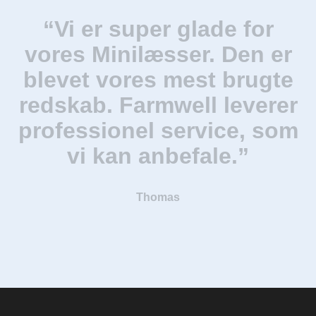
“Vi er super glade for
vores Minilæsser. Den er
blevet vores mest brugte
redskab. Farmwell leverer
professionel service, som
vi kan anbefale.”
Thomas