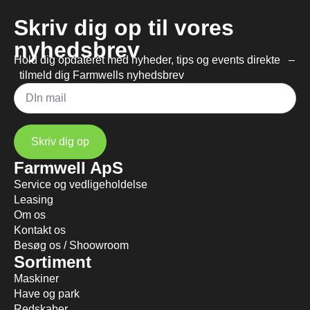
Skriv dig op til vores
nyhedsbrev
Hold dig opdateret med nyheder, tips og events direkte –
tilmeld dig Farmwells nyhedsbrev
Mail
*
Skriv dig op
Farmwell ApS
Service og vedligeholdelse
Leasing
Om os
Kontakt os
Besøg os / Shoowroom
Sortiment
Maskiner
Have og park
Redskaber