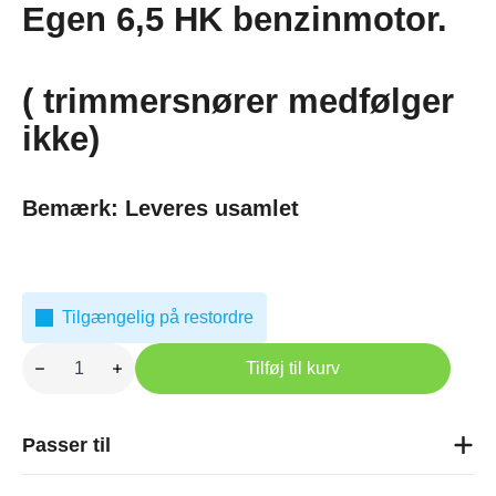
Egen 6,5 HK benzinmotor.
( trimmersnører medfølger
ikke)
Bemærk: Leveres usamlet
Tilgængelig på restordre
Kantklipper
med
Tilføj til kurv
kugletræk
antal
Passer til