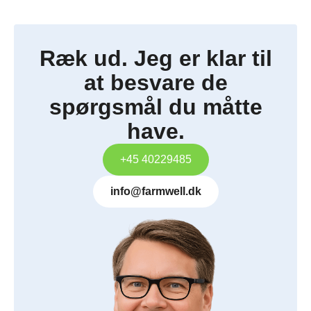
Ræk ud. Jeg er klar til
at besvare de
spørgsmål du måtte
have.
+45 40229485
info@farmwell.dk