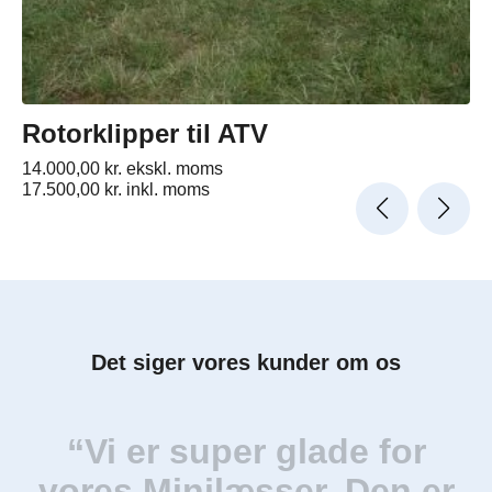
Rotorklipper til ATV
14.000,00
kr.
ekskl. moms
17.500,00
kr.
inkl. moms
Det siger vores kunder om os
“Vi er super glade for
“
vores Minilæsser. Den er