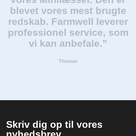
blevet vores mest brugte
redskab. Farmwell leverer
professionel service, som
vi kan anbefale.”
Thomas
Skriv dig op til vores
nyhedsbrev